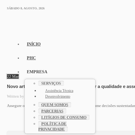
SÁBADO 8, AGOSTO, 2026
INÍCIO
PHC
EMPRESA
22
Mar
SERVIÇOS
Novo artigo – Planear a produção, garantir a qualidade e asse
Assistência Técnica
Written by
admin_wp_f1
. Posted in
PHC
Desenvolvimento
QUEM SOMOS
Assegure o planeamento eficiente da sua produção e tome decisões sustenta
PARCERIAS
LITÍGIOS DE CONSUMO
POLÍTICA DE
PRIVACIDADE