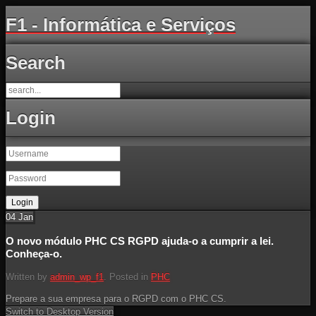
F1 - Informática e Serviços
Search
Login
04
Jan
O novo módulo PHC CS RGPD ajuda-o a cumprir a lei.
Conheça-o.
Written by
admin_wp_f1
. Posted in
PHC
Prepare a sua empresa para o RGPD com o PHC CS.
Switch to Desktop Version