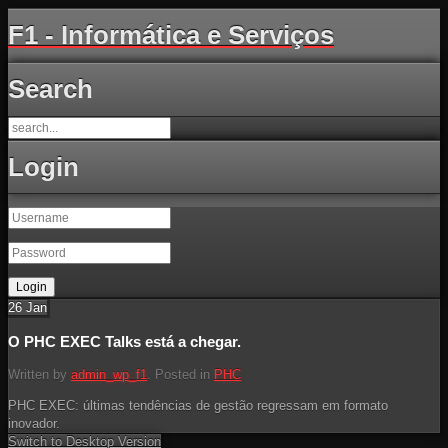
F1 - Informática e Serviços
Search
Login
26
Jan
O PHC EXEC Talks está a chegar.
Written by
admin_wp_f1
. Posted in
PHC
PHC EXEC: últimas tendências de gestão regressam em formato
inovador.
Switch to Desktop Version