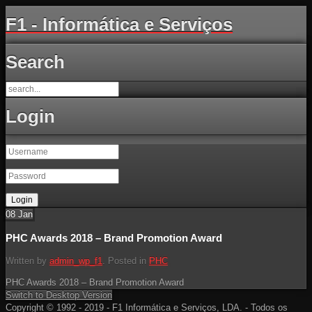
F1 - Informática e Serviços
Search
Login
08
Jan
PHC Awards 2018 – Brand Promotion Award
Written by
admin_wp_f1
. Posted in
PHC
PHC Awards 2018 – Brand Promotion Award
Switch to Desktop Version
Copyright © 1992 - 2019 - F1 Informática e Serviços, LDA. - Todos os