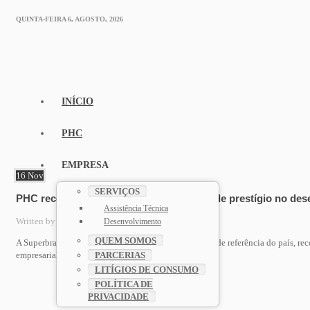
QUINTA-FEIRA 6, AGOSTO, 2026
INÍCIO
PHC
EMPRESA
16
Nov
SERVIÇOS
PHC reconhecida como uma das marcas de prestígio no des
Assistência Técnica
Written by
admin_wp_f1
. Posted in
PHC
Desenvolvimento
QUEM SOMOS
A Superbrands Moçambique, que distingue as marcas de referência do país, re
PARCERIAS
empresarial.
LITÍGIOS DE CONSUMO
POLÍTICA DE
PRIVACIDADE